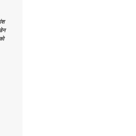
ांश
डेन
को