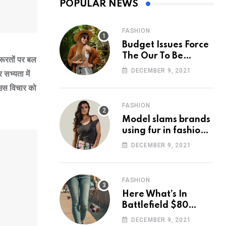
POPULAR NEWS
FASHION
Budget Issues Force
The Our To Be
रूरतों पर बल
Cancelled
DECEMBER 9, 2021
सभ्यता में
 उस विचार को
FASHION
Model slams brands
using fur in fashion
after walking off
DECEMBER 9, 2021
photoshoot
FASHION
Here What’s In
Battlefield $80
Deluxe Edition
DECEMBER 9, 2021