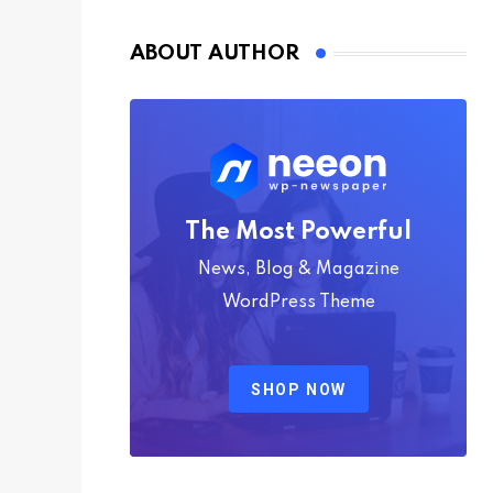
Nmply dummy text
ABOUT AUTHOR
The Most Powerful
News, Blog & Magazine
WordPress Theme
SHOP NOW