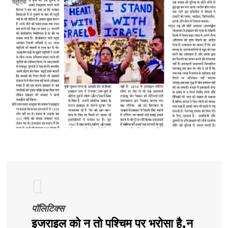
पॉलिटिक्स
इजराइल को न तो पश्चिम पर भरोसा है,न