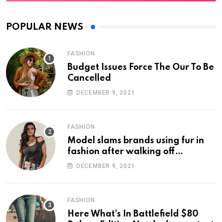
POPULAR NEWS
FASHION
Budget Issues Force The Our To Be
Cancelled
DECEMBER 9, 2021
FASHION
Model slams brands using fur in
fashion after walking off
photoshoot
DECEMBER 9, 2021
FASHION
Here What’s In Battlefield $80