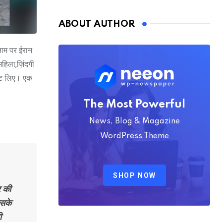
Nmply dummy text
ABOUT AUTHOR
नाम पर ईरान
हिला,ज़िंदगी
ाट लिए। एक
The Most Powerful
News, Blog & Magazine
WordPress Theme
SHOP NOW
र की
इसके
ी