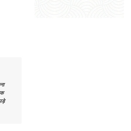
कना
िक
ड़े