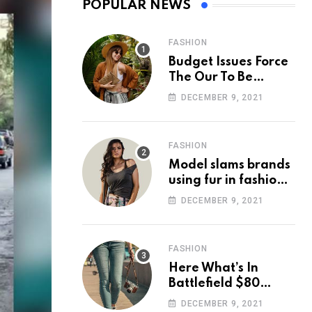
POPULAR NEWS
FASHION
Budget Issues Force
The Our To Be
Cancelled
DECEMBER 9, 2021
FASHION
Model slams brands
using fur in fashion
after walking off
DECEMBER 9, 2021
photoshoot
FASHION
Here What’s In
Battlefield $80
Deluxe Edition
DECEMBER 9, 2021