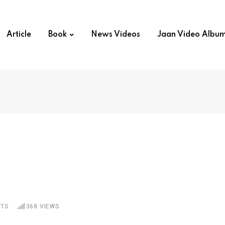
Article
Book
News Videos
Jaan Video Albu
TS
368
VIEWS