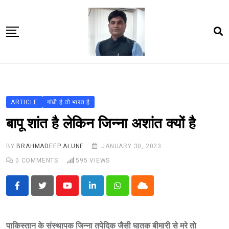
Skip
to
content
Home
About Us
ARTICLE
गांधी है तो भारत है
Article
बापू शांत है लेकिन जिन्ना अशांत क्यों है
book
BY
BRAHMADEEP ALUNE
JANUARY 30, 2023
news videos
0
COMMENTS
595
VIEWS
jaan video album
Shop
Youtube
LinkedIn
Whatsapp
Cloud
Contact Us
गांधी है तो भारत है
पाकिस्तान के संस्थापक जिन्ना तपेदिक जैसी घातक बीमारी से मरे तो