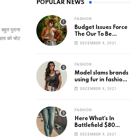
POPULAR NEWS
FASHION
Budget Issues Force
 बहुत पुराना
The Our To Be
ंडता को चोट
Cancelled
DECEMBER 9, 2021
FASHION
Model slams brands
using fur in fashion
after walking off
DECEMBER 9, 2021
photoshoot
FASHION
Here What’s In
Battlefield $80
Deluxe Edition
DECEMBER 9, 2021