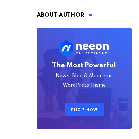
Nmply dummy text
ABOUT AUTHOR
The Most Powerful
News, Blog & Magazine
WordPress Theme
SHOP NOW