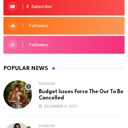
0
Subscriber
Followers
Followers
POPULAR NEWS
FASHION
Budget Issues Force The Our To Be
Cancelled
DECEMBER 9, 2021
FASHION