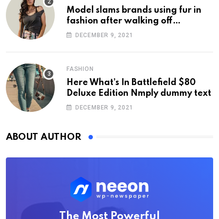
Model slams brands using fur in
fashion after walking off
photoshoot
DECEMBER 9, 2021
FASHION
Here What’s In Battlefield $80
Deluxe Edition Nmply dummy text
DECEMBER 9, 2021
ABOUT AUTHOR
The Most Powerful