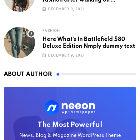
photoshoot
DECEMBER 9, 2021
FASHION
Here What’s In Battlefield $80
Deluxe Edition Nmply dummy text
DECEMBER 9, 2021
ABOUT AUTHOR
The Most Powerful
News, Blog & Magazine WordPress Theme