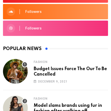
Followers
Followers
POPULAR NEWS
FASHION
Budget Issues Force The Our To Be
Cancelled
DECEMBER 9, 2021
FASHION
Model slams brands using fur in
fashion after walking off