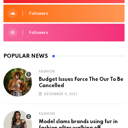
Followers
Followers
POPULAR NEWS
FASHION
Budget Issues Force The Our To Be
Cancelled
DECEMBER 9, 2021
FASHION
Model slams brands using fur in
fashion after walking off