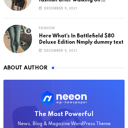
photoshoot
DECEMBER 9, 2021
FASHION
Here What’s In Battlefield $80
Deluxe Edition Nmply dummy text
DECEMBER 9, 2021
ABOUT AUTHOR
The Most Powerful
News, Blog & Magazine WordPress Theme