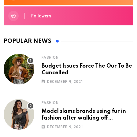
Followers
POPULAR NEWS
FASHION
Budget Issues Force The Our To Be
Cancelled
DECEMBER 9, 2021
FASHION
Model slams brands using fur in
fashion after walking off
photoshoot
DECEMBER 9, 2021