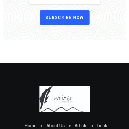
SUBSCRIBE NOW
Home
About Us
Article
book