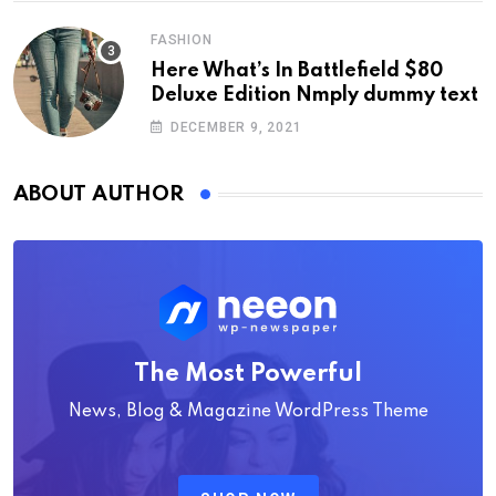
FASHION
Here What’s In Battlefield $80
Deluxe Edition Nmply dummy text
DECEMBER 9, 2021
ABOUT AUTHOR
The Most Powerful
News, Blog & Magazine WordPress Theme