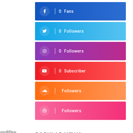
0
Fans
0
Followers
0
Followers
0
Subscriber
Followers
Followers
े रणनीतिक