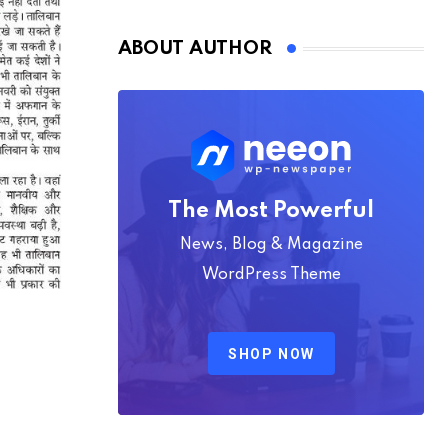
Nmply dummy text
ABOUT AUTHOR
The Most Powerful
News, Blog & Magazine
WordPress Theme
SHOP NOW