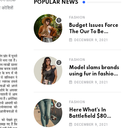
POPULAR NEWS
ी कोशिशें
FASHION
Budget Issues Force
The Our To Be
Cancelled
DECEMBER 9, 2021
FASHION
Model slams brands
using fur in fashion
after walking off
DECEMBER 9, 2021
photoshoot
FASHION
Here What’s In
Battlefield $80
Deluxe Edition
DECEMBER 9, 2021