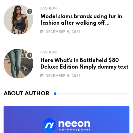
FASHION
Model slams brands using fur in
fashion after walking off
photoshoot
DECEMBER 9, 2021
FASHION
Here What’s In Battlefield $80
Deluxe Edition Nmply dummy text
DECEMBER 9, 2021
ABOUT AUTHOR