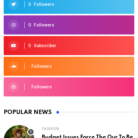
0
Followers
0
Followers
0
Subscriber
Followers
Followers
POPULAR NEWS
FASHION
Budget Issues Force The Our To Be