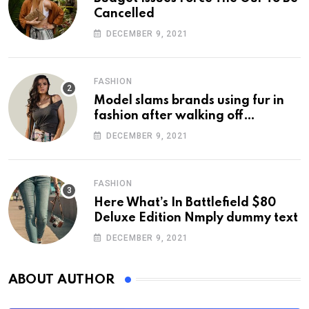
Cancelled
DECEMBER 9, 2021
FASHION
Model slams brands using fur in
fashion after walking off
photoshoot
DECEMBER 9, 2021
FASHION
Here What’s In Battlefield $80
Deluxe Edition Nmply dummy text
DECEMBER 9, 2021
ABOUT AUTHOR