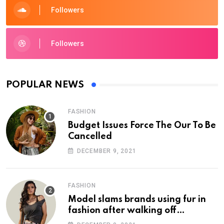
Followers
Followers
POPULAR NEWS
FASHION
Budget Issues Force The Our To Be
Cancelled
DECEMBER 9, 2021
FASHION
Model slams brands using fur in
fashion after walking off
photoshoot