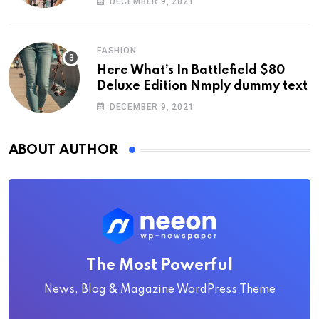
DECEMBER 9, 2021
FASHION
Here What’s In Battlefield $80
Deluxe Edition Nmply dummy text
DECEMBER 9, 2021
ABOUT AUTHOR
The Most Powerful
News, Blog & Magazine WordPress Theme