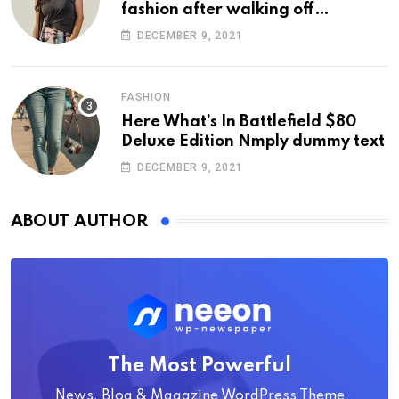
fashion after walking off
photoshoot
DECEMBER 9, 2021
FASHION
Here What’s In Battlefield $80
Deluxe Edition Nmply dummy text
DECEMBER 9, 2021
ABOUT AUTHOR
The Most Powerful
News, Blog & Magazine WordPress Theme