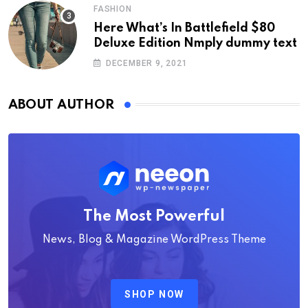
FASHION
Here What’s In Battlefield $80
Deluxe Edition Nmply dummy text
DECEMBER 9, 2021
ABOUT AUTHOR
The Most Powerful
News, Blog & Magazine WordPress Theme
SHOP NOW