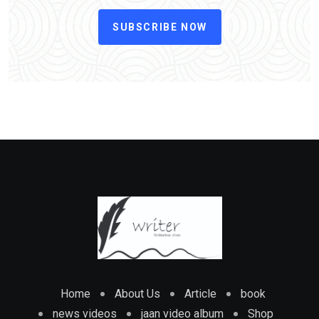
SUBSCRIBE NOW
Home
About Us
Article
book
news videos
jaan video album
Shop