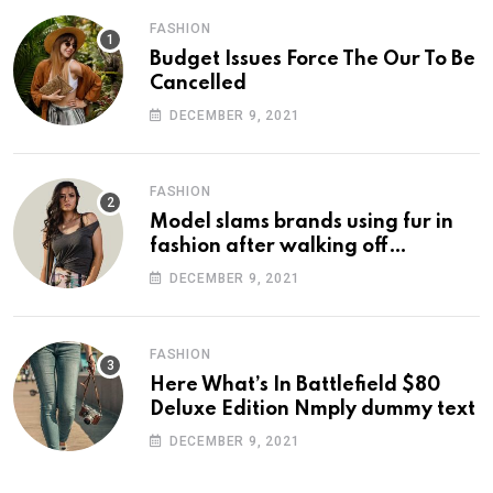
FASHION
Budget Issues Force The Our To Be
Cancelled
DECEMBER 9, 2021
FASHION
Model slams brands using fur in
fashion after walking off
photoshoot
DECEMBER 9, 2021
FASHION
Here What’s In Battlefield $80
Deluxe Edition Nmply dummy text
DECEMBER 9, 2021