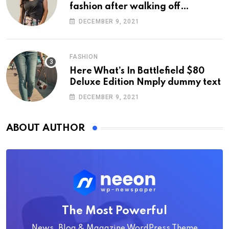
fashion after walking off
photoshoot
DECEMBER 9, 2021
FASHION
Here What’s In Battlefield $80
Deluxe Edition Nmply dummy text
DECEMBER 9, 2021
ABOUT AUTHOR
The Most Powerful
News, Blog & Magazine WordPress Theme