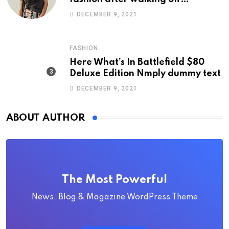
photoshoot
DECEMBER 9, 2021
FASHION
Here What’s In Battlefield $80
Deluxe Edition Nmply dummy text
DECEMBER 9, 2021
ABOUT AUTHOR
The Most Powerful
News, Blog & Magazine WordPress Theme