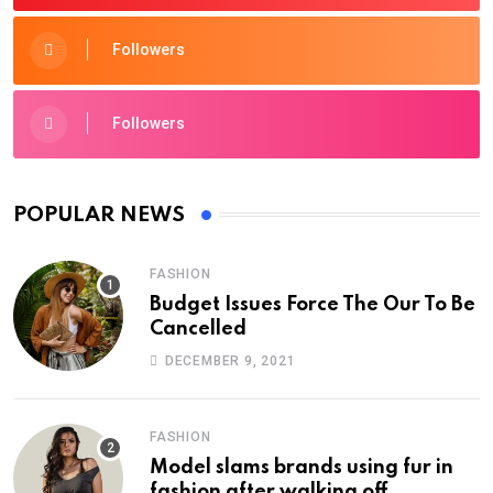
Followers
Followers
POPULAR NEWS
FASHION
Budget Issues Force The Our To Be
Cancelled
DECEMBER 9, 2021
FASHION
Model slams brands using fur in
fashion after walking off