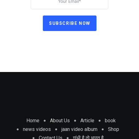
SUBSCRIBE NOW
Home
About Us
Article
book
news videos
jaan video album
Shop
Contact Us
गांधी है तो भारत है