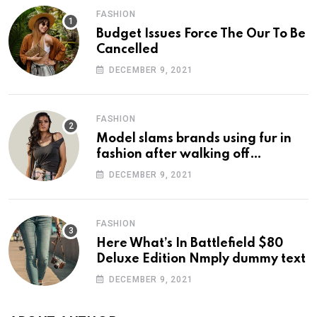
FASHION
Budget Issues Force The Our To Be
Cancelled
DECEMBER 9, 2021
FASHION
Model slams brands using fur in
fashion after walking off
photoshoot
DECEMBER 9, 2021
FASHION
Here What’s In Battlefield $80
Deluxe Edition Nmply dummy text
DECEMBER 9, 2021