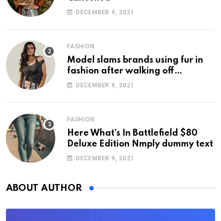
DECEMBER 9, 2021
FASHION
Model slams brands using fur in
fashion after walking off
photoshoot
DECEMBER 9, 2021
FASHION
Here What’s In Battlefield $80
Deluxe Edition Nmply dummy text
DECEMBER 9, 2021
ABOUT AUTHOR