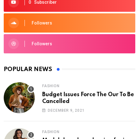
0
Subscriber
Followers
Followers
POPULAR NEWS
FASHION
Budget Issues Force The Our To Be
Cancelled
DECEMBER 9, 2021
FASHION