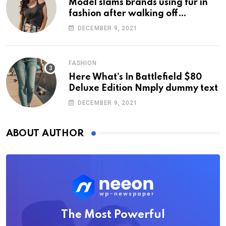
Model slams brands using fur in
fashion after walking off
photoshoot
DECEMBER 9, 2021
FASHION
Here What’s In Battlefield $80
Deluxe Edition Nmply dummy text
DECEMBER 9, 2021
ABOUT AUTHOR
The Most Powerful