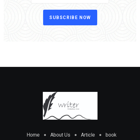
SUBSCRIBE NOW
Home
About Us
Article
book