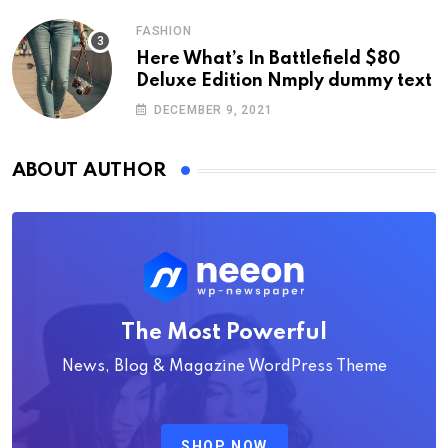
FASHION
Here What’s In Battlefield $80
Deluxe Edition Nmply dummy text
DECEMBER 9, 2021
ABOUT AUTHOR
The Most Powerful
News, Blog & Magazine WordPress Theme
SHOP NOW