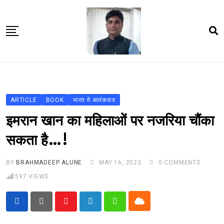
Skip
to
content
Home
About Us
ARTICLE
BOOK
भारत मे आतंकवाद
Article
इमरान खान का महिलाओं पर नजरिया चौंका
book
सकता है…!
news videos
BY
BRAHMADEEP ALUNE
MAY 16, 2023
0
COMMENTS
jaan video album
597
VIEWS
Shop
Contact Us
Cloud
Youtube
LinkedIn
Whatsapp
गांधी है तो भारत है