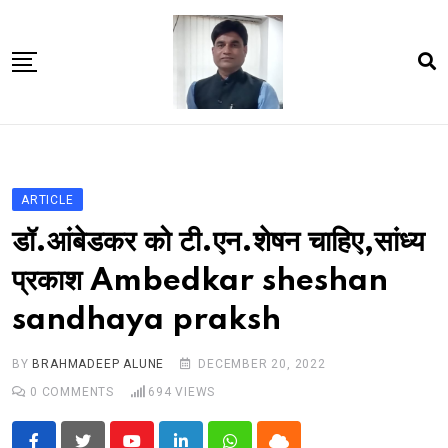
Skip
to
content
Home
About Us
ARTICLE
Article
डॉ.आंबेडकर को टी.एन.शेषन चाहिए,सांध्य
book
प्रकाश Ambedkar sheshan
news videos
sandhaya praksh
jaan video album
Shop
BY
BRAHMADEEP ALUNE
DECEMBER 20, 2022
0
COMMENTS
694
VIEWS
Contact Us
गांधी है तो भारत है