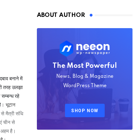
Nmply dummy text
ABOUT AUTHOR
The Most Powerful
News, Blog & Magazine
ाव बनाने में
WordPress Theme
बूरी तरह उलझा
 सम्बन्ध रहे
ै
।
भूटान
SHOP NOW
 मैत्री संधि
एं चीन से
द अहम है।
है
।