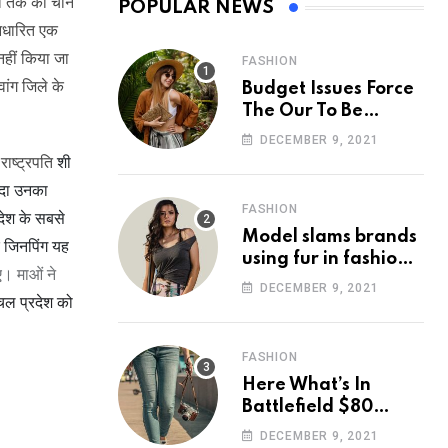
हां तक की चीन
POPULAR NEWS
आधारित एक
नहीं किया जा
FASHION
वांग जिले के
Budget Issues Force
The Our To Be
Cancelled
DECEMBER 9, 2021
राष्ट्रपति
शी
ादा उनका
FASHION
देश के सबसे
Model slams brands
 जिनपिंग यह
using fur in fashion
िए। माओं ने
after walking off
DECEMBER 9, 2021
चल प्रदेश को
photoshoot
FASHION
Here What’s In
Battlefield $80
Deluxe Edition
DECEMBER 9, 2021