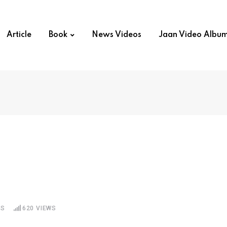
Article
Book
News Videos
Jaan Video Albu
TS
620
VIEWS