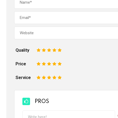
Quality
1
2
3
4
5
Price
1
2
3
4
5
Service
1
2
3
4
5
PROS