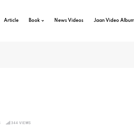
Article
Book
News Videos
Jaan Video Albu
S
344
VIEWS