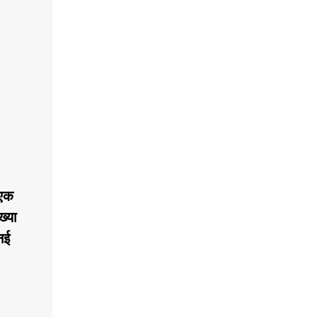
 एक
ख्या
नई