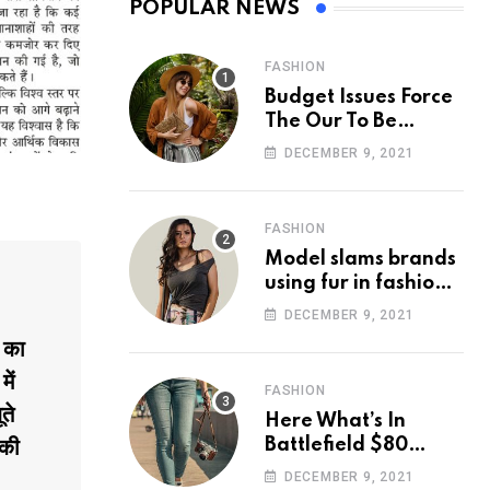
POPULAR NEWS
FASHION
Budget Issues Force
The Our To Be
Cancelled
DECEMBER 9, 2021
FASHION
Model slams brands
using fur in fashion
after walking off
DECEMBER 9, 2021
photoshoot
 का
ें
FASHION
ते
Here What’s In
Battlefield $80
 की
Deluxe Edition
DECEMBER 9, 2021