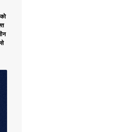
।
 को
ति
धीन
से