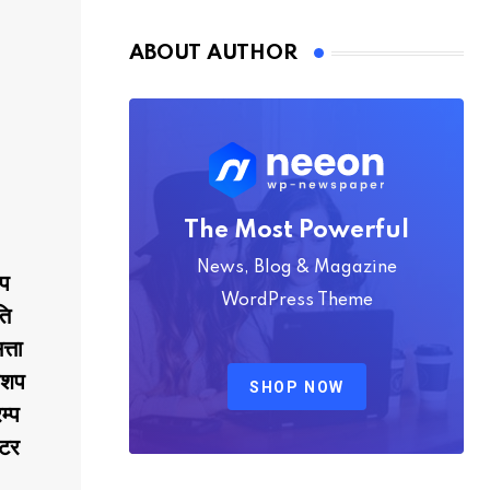
Nmply dummy text
ABOUT AUTHOR
The Most Powerful
News, Blog & Magazine
शप
WordPress Theme
ति
्ता
बिशप
SHOP NOW
म्प
्टर