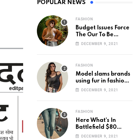
POPULAR NEWS
FASHION
Budget Issues Force
The Our To Be
Cancelled
DECEMBER 9, 2021
FASHION
Model slams brands
using fur in fashion
after walking off
DECEMBER 9, 2021
photoshoot
FASHION
Here What’s In
Battlefield $80
Deluxe Edition
DECEMBER 9, 2021