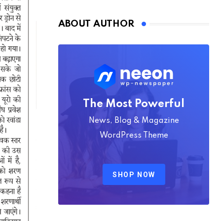
Nmply dummy text
ABOUT AUTHOR
The Most Powerful
News, Blog & Magazine
WordPress Theme
SHOP NOW