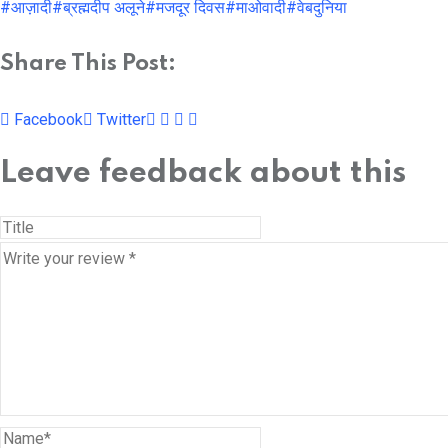
#आज़ादी
#ब्रह्मदीप अलूने
#मजदूर दिवस
#माओवादी
#वेबदुनिया
Share This Post:
Youtube
LinkedIn
Whatsapp
Cloud
Facebook
Twitter
Leave feedback about this