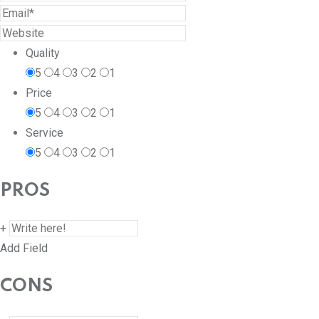
Quality
5
4
3
2
1
Price
5
4
3
2
1
Service
5
4
3
2
1
PROS
+
Add Field
CONS