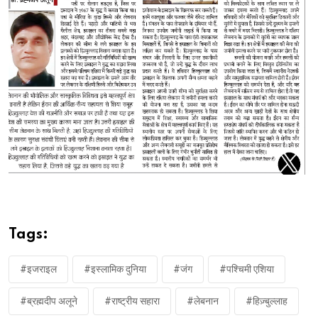
Tags:
#इजराइल
#इस्लामिक दुनिया
#जंग
#पश्चिमी एशिया
#ब्रह्मदीप अलूने
#राष्ट्रीय सहारा
#लेबनान
#हिज़्बुल्लाह