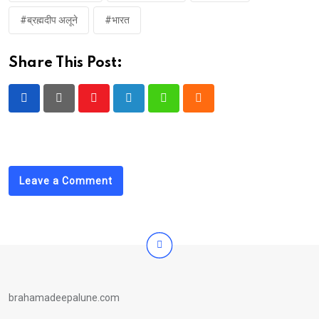
#ब्रह्मदीप अलूने
#भारत
Share This Post:
Youtube
LinkedIn
Whatsapp
Cloud
Leave a Comment
brahamadeepalune.com