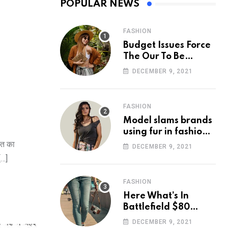
POPULAR NEWS
FASHION
Budget Issues Force
The Our To Be
Cancelled
DECEMBER 9, 2021
FASHION
Model slams brands
using fur in fashion
after walking off
दत का
DECEMBER 9, 2021
photoshoot
[…]
FASHION
Here What’s In
Battlefield $80
Deluxe Edition
DECEMBER 9, 2021