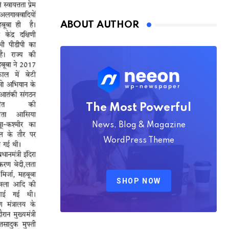
Nmply dummy text
ABOUT AUTHOR
The Most Powerful
News, Blog & Magazine
WordPress Theme
SHOP NOW